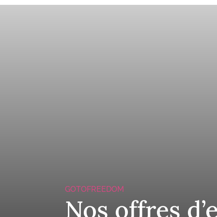
GOTOFREEDOM
Nos offres d’