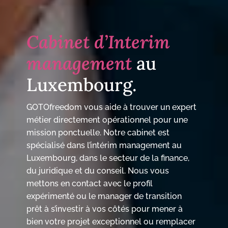
Cabinet d’Interim
management
au
Luxembourg.
GOTOfreedom vous aide à trouver un expert
métier directement opérationnel pour une
mission ponctuelle. Notre cabinet est
spécialisé dans l’intérim management au
Luxembourg, dans le secteur de la finance,
du juridique et du conseil. Nous vous
mettons en contact avec le profil
expérimenté ou le manager de transition
prêt à s’investir à vos côtés pour mener à
bien votre projet exceptionnel ou remplacer