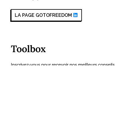
LA PAGE GOTOFREEDOM
Toolbox
Inscrivez-vous pour recevoir nos meilleurs conseils
dans votre boîte mail.
Prénom
*
Nom
*
Email
*